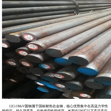
12Cr1MoV圆钢属于国标耐热合金钢，核心优势集中在高温力学性
能稳定、持久强度高、抗热疲劳性能优异，长期在580℃以下高温高压