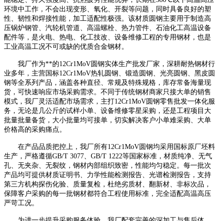
环境中工作，不会出现变形、氧化、开裂等问题，同时具备良好的塑
性、韧性和焊接性能，加工适配性极强。该材质圆钢主要用于制造高
压锅炉钢管、汽轮机管道、高温螺栓、热力管件、石油化工高温设备
配件等，是火电、热电、化工技改、设备维修工程的专用钢材，也是
工业高温工况不可或缺的优质合金钢材。
我厂作为**的12Cr1MoV圆钢实体生产批发厂家，深耕耐热钢材行
业多年，主营国标12Cr1MoV热轧圆钢、锻造圆钢、光亮圆钢、黑皮圆
钢等全系列产品，涵盖各种直径、常规及特殊规格，库存常备海量现
货，可快速响应市场采购需求。不同于传统钢材商家只接大单的销售
模式，我厂灵活适配市场需求，主打12Cr1MoV圆钢零售批发一体化服
务，无论是几公斤的试样小单、设备维修零星采购，还是工程项目大
批量批量备货，大小批量均可接单，切实解决客户小单难采购、大单
价格高的采购痛点。
在产品品质把控上，我厂所有12Cr1MoV圆钢均采用国标原厂坯料
生产，严格遵循GB/T 3077、GB/T 1222等国家标准，材质纯净、无气
孔、无夹杂、无裂纹，钢材内部组织致密，性能均匀稳定。每一批次
产品均可提供材质证明书、力学性能检测报告、光谱检测报告，支持
第三方机构探伤化验、质量复检，杜绝劣质材、翻新材、非标次品，
保障客户采购的每一批钢材都符合工程使用标准，完全适配高温高压
严苛工况。
为进一步提升采购服务体验，我厂配套完善的深加工与售后体