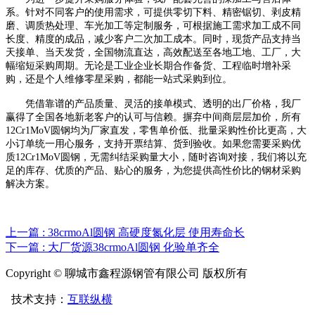
系。针对不同客户的使用需求，可提供零切下料、精密锯切、剥皮精
磨、调质热处理、车光加工等定制服务，可根据施工需求加工成不同
长度、精度的成品，减少客户二次加工成本。同时，现货产品支持当
天接单、当天发货，全国物流直达，高效配送至各地工地、工厂，大
幅缩短采购周期。无论是工业企业长期合作备货、工程临时增补采
购，还是个人维修零星采购，都能一站式采购到位。
凭借靠谱的产品质量、灵活的接单模式、透明的出厂价格，我厂
赢得了全国各地新老客户的认可与信赖。摒弃中间商层层加价，所有
12Cr1MoV圆钢均为厂家直发，零售单价低、批量采购性价比更高，大
小订单统一用心服务，支持开票结算、货到验收。如果您需要采购优
质12Cr1MoV圆钢，无需纠结采购量大小，随时咨询对接，我们将以充
足的库存、优质的产品、贴心的服务，为您提供高性价比的钢材采购
解决方案。
上一篇 : 38crmoAl圆钢 高硬度氮化层 使用寿命长
下一篇 : 大厂货源38crmoAl圆钢 化验单齐全
Copyright © 聊城市鑫程源钢管有限公司 版权所有
技术支持：
互联纵横