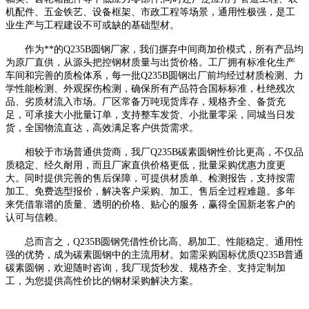
机配件、五金铁艺、设备框架、市政工程等场景，通用性极强，是工
业生产与工程建设不可或缺的基础型材。
作为**的Q235B圆钢厂家，我们摒弃中间商加价模式，所有产品均
为原厂直供，从源头把控钢材质量与出货价格。工厂拥有标准化生产
车间和完善的质检体系，每一批Q235B圆钢出厂前均经过材质检测、力
学性能检测、外观探伤检测，确保所有产品符合国标标准，杜绝残次
品、劣质材流入市场。厂区常备万吨现货库存，规格齐全、备货充
足，可承接大小批量订单，支持整车发货、小批量零采，同城当日发
货，全国物流直达，高效满足客户供货需求。
相较于市场普通供货商，我厂Q235B碳素圆钢性价比更高，不仅品
质稳定、经久耐用，而且厂家直供价格更低，批量采购优惠力度更
大。同时提供完善的售后保障，可提供材质单、检测报告，支持按需
加工、免费选型报价，解决客户采购、加工、售后全过程难题。多年
来凭借靠谱的质量、透明的价格、贴心的服务，赢得全国新老客户的
认可与信赖。
总而言之，Q235B圆钢凭借性价比高、易加工、性能稳定、通用性
强的优势，成为碳素圆钢中的主流用材。如需采购国标优质Q235B普通
碳素圆钢，欢迎随时咨询，我厂现货秒发、规格齐全、支持定制加
工，为您提供高性价比的钢材采购解决方案。