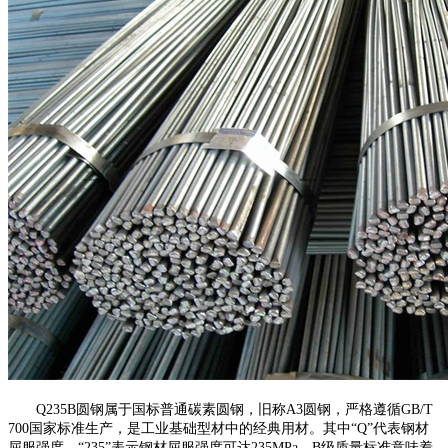
Q235B圆钢属于国标普通碳素圆钢，旧称A3圆钢，严格遵循GB/T
700国家标准生产，是工业基础型材中的经典用材。其中“Q”代表钢材
屈服强度，“235”表示钢材屈服强度可达235MPa，B级质量标准意味着