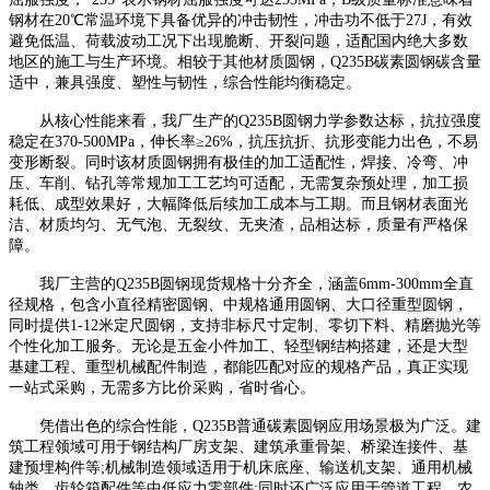
钢材在20℃常温环境下具备优异的冲击韧性，冲击功不低于27J，有效
避免低温、荷载波动工况下出现脆断、开裂问题，适配国内绝大多数
地区的施工与生产环境。相较于其他材质圆钢，Q235B碳素圆钢碳含量
适中，兼具强度、塑性与韧性，综合性能均衡稳定。
从核心性能来看，我厂生产的Q235B圆钢力学参数达标，抗拉强度
稳定在370-500MPa，伸长率≥26%，抗压抗折、抗形变能力出色，不易
变形断裂。同时该材质圆钢拥有极佳的加工适配性，焊接、冷弯、冲
压、车削、钻孔等常规加工工艺均可适配，无需复杂预处理，加工损
耗低、成型效果好，大幅降低后续加工成本与工期。而且钢材表面光
洁、材质均匀、无气泡、无裂纹、无夹渣，品相达标，质量有严格保
障。
我厂主营的Q235B圆钢现货规格十分齐全，涵盖6mm-300mm全直
径规格，包含小直径精密圆钢、中规格通用圆钢、大口径重型圆钢，
同时提供1-12米定尺圆钢，支持非标尺寸定制、零切下料、精磨抛光等
个性化加工服务。无论是五金小件加工、轻型钢结构搭建，还是大型
基建工程、重型机械配件制造，都能匹配对应的规格产品，真正实现
一站式采购，无需多方比价采购，省时省心。
凭借出色的综合性能，Q235B普通碳素圆钢应用场景极为广泛。建
筑工程领域可用于钢结构厂房支架、建筑承重骨架、桥梁连接件、基
建预埋构件等;机械制造领域适用于机床底座、输送机支架、通用机械
轴类、齿轮箱配件等中低应力零部件;同时还广泛应用于管道工程、农