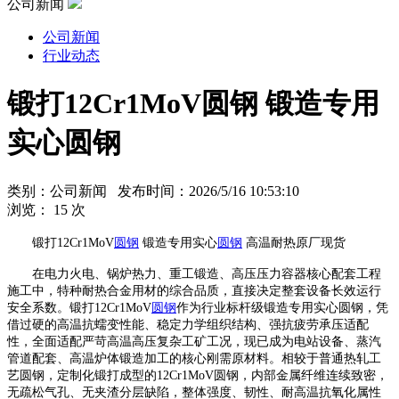
公司新闻
公司新闻
行业动态
锻打12Cr1MoV圆钢 锻造专用
实心圆钢
类别：公司新闻 发布时间：2026/5/16 10:53:10
浏览：
15
次
锻打12Cr1MoV
圆钢
锻造专用实心
圆钢
高温耐热原厂现货
在电力火电、锅炉热力、重工锻造、高压压力容器核心配套工程
施工中，特种耐热合金用材的综合品质，直接决定整套设备长效运行
安全系数。锻打12Cr1MoV
圆钢
作为行业标杆级锻造专用实心圆钢，凭
借过硬的高温抗蠕变性能、稳定力学组织结构、强抗疲劳承压适配
性，全面适配严苛高温高压复杂工矿工况，现已成为电站设备、蒸汽
管道配套、高温炉体锻造加工的核心刚需原材料。相较于普通热轧工
艺圆钢，定制化锻打成型的12Cr1MoV圆钢，内部金属纤维连续致密，
无疏松气孔、无夹渣分层缺陷，整体强度、韧性、耐高温抗氧化属性