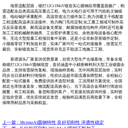
场景适配层面，锻打12Cr1MoV锻造实心圆钢应用覆盖面极广，刚
需适配全品类高温高压重点工程。电力火电行业可用于汽轮机主轴锻
造、电站锅炉承重配件、高温管道法兰锻件加工;热力供暖主干线配套
工程适配高温承压连接件、热力阀门毛坯定制;化工重工领域可制作高
压反应釜底座、耐高温设备支撑架、耐腐蚀锻造结构件;同时还可批量
加工工程机械耐热轴类、工业窑炉承重立柱、余热发电设备核心配件
等。无论大型批量工程项目集中采购，还是小众非标异形锻件定制、
小规格零切下料加急补货，实体厂家均可一站式对接服务，按需定尺
裁切、非标锻造加工，现货库存充足不耽误工地施工工期。
靠谱源头厂家直供优势显著，自营大型生产仓储基地，常备全规
格锻打12Cr1MoV圆钢现货，直径涵盖中小精密棒料到大型工业锻圆全
品类，支持按需探伤复检、现场抽样质检。无中间商层层加价，实时
同步当日原材料行情报价，性价比远超市面流通杂牌型材。全程贴心
配套一站式服务，免费提供技术选型对接、工况用材方案优化，全国
就近仓库快速直发，物流配送高效省心。当下高温合金用材行情波动
频繁，有工程采购、备货刚需的客户，可直接在线咨询对接，实时锁
定低价货源，优先安排就近发货，核验样品满意后再批量下单，全程
保障用材品质与采购权益。
上一篇 : 38crmoAl圆钢特性 良好切削性 淬透性稳定