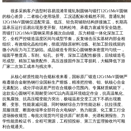
很多采购客户选型时容易混淆常规轧制圆钢与锻打12Cr1MoV圆钢
的核心差异，二者核心使用场景、工况适配标准截然不同。普通轧制
12Cr1MoV圆钢仅适配常温、低压、轻负荷辅助结构拼接施工，长期高
温承压运行后易出现形变开裂、结构松垮、承载力衰减等安全隐患。
而锻打12Cr1MoV圆钢采用多频次自由锻、压力精锻一体化深加工工
艺，全程严控锻造温度区间与成型节奏，反复锤击压实基材内部金相
组织，有效细化晶粒结构，彻底消除原材料冶炼、初加工阶段残留的
微小内应力与工艺缺陷。成品锻造专用实心圆钢整体密度均匀统一，
端面平整度高，车削、钻孔、折弯、深加工适配性极强，后续锻造毛
坯成型、精加工轴类配件、高压连接固件加工零损耗，大幅降低下游
厂家二次加工成本与残次率。
从核心材质性能与合规标准来看，国标原厂锻造12Cr1MoV圆钢严
格遵循合金耐热钢行业国标生产熔炼，精准把控铬、钼、钒核心合金
元素配比，成分浮动误差严控在合规极小范围内。专属材质赋能下，
这款实心圆钢可长期耐受580℃以内高温环境稳定作业，抗高温氧化、
抗氢腐蚀、抗高压蠕变能力突出，极端温差交变工况下不易出现脆
断、变形、性能衰减问题。同时钢材综合力学性能达标，抗拉强度、
屈服强度、断面收缩率全部符合火电锅炉、热力能源、化工重工行业
进场验收规范，每批次现货均可提供原厂材质单、光谱检测报告、力
学性能质检证书，全程可溯源，工程招投标、第三方监理验收均可顺
利合规通关。