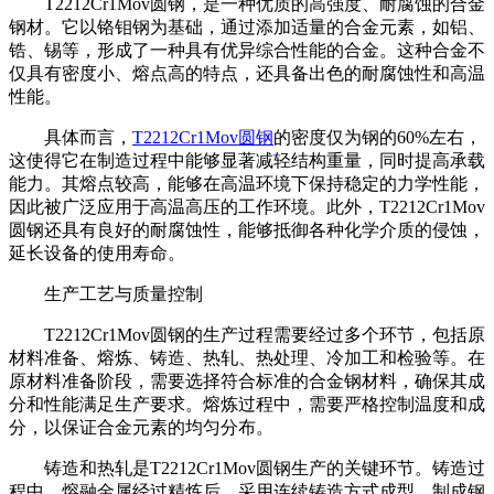
T2212Cr1Mov圆钢，是一种优质的高强度、耐腐蚀的合金
钢材。它以铬钼钢为基础，通过添加适量的合金元素，如铝、
锆、锡等，形成了一种具有优异综合性能的合金。这种合金不
仅具有密度小、熔点高的特点，还具备出色的耐腐蚀性和高温
性能。
具体而言，
T2212Cr1Mov圆钢
的密度仅为钢的60%左右，
这使得它在制造过程中能够显著减轻结构重量，同时提高承载
能力。其熔点较高，能够在高温环境下保持稳定的力学性能，
因此被广泛应用于高温高压的工作环境。此外，T2212Cr1Mov
圆钢还具有良好的耐腐蚀性，能够抵御各种化学介质的侵蚀，
延长设备的使用寿命。
生产工艺与质量控制
T2212Cr1Mov圆钢的生产过程需要经过多个环节，包括原
材料准备、熔炼、铸造、热轧、热处理、冷加工和检验等。在
原材料准备阶段，需要选择符合标准的合金钢材料，确保其成
分和性能满足生产要求。熔炼过程中，需要严格控制温度和成
分，以保证合金元素的均匀分布。
铸造和热轧是T2212Cr1Mov圆钢生产的关键环节。铸造过
程中，熔融金属经过精炼后，采用连续铸造方式成型，制成钢